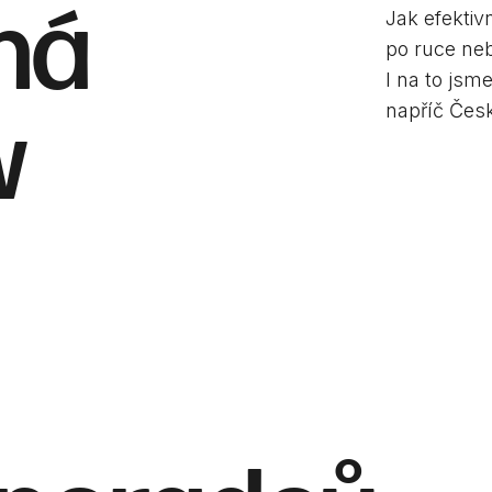
ná
Jak efektiv
po ruce neb
I na to jsm
napříč Česk
w