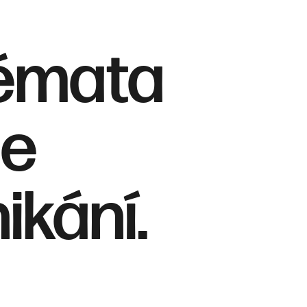
 témata
me
ikání.