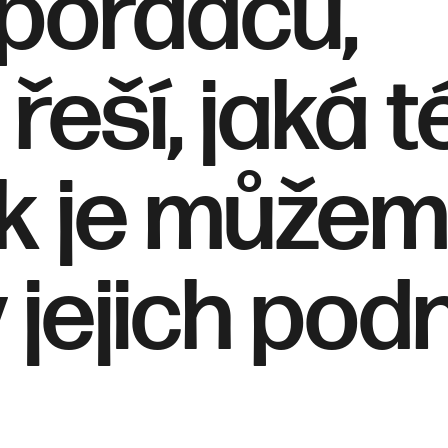
poradců,
 řeší, jaká
 jak je může
 jejich podn