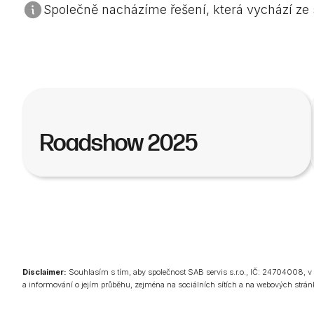
Společně nacházíme řešení, která vychází ze
Roadshow 2025
Disclaimer:
Souhlasím s tím, aby společnost SAB servis s.r.o., IČ: 24704008, v
a informování o jejím průběhu, zejména na sociálních sítích a na webových strán