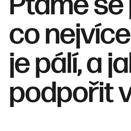
Ptáme se 
co nejvíce
je pálí, a
podpořit v