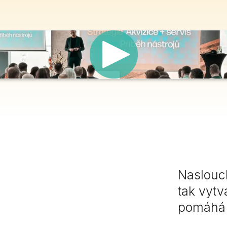
Naslouc
tak vytv
pomáhá j