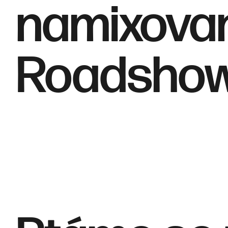
namixova
Roadsho