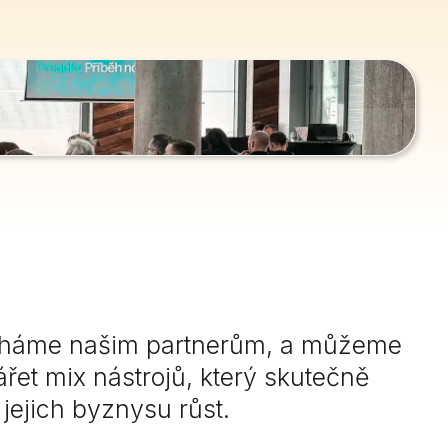
háme našim partnerům, a můžeme
ářet mix nástrojů, který skutečně
ejich byznysu růst.