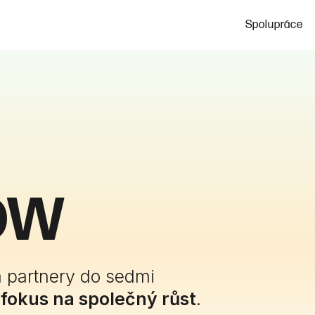
Spolupráce
ow
 partnery do sedmi
okus na společný růst
.