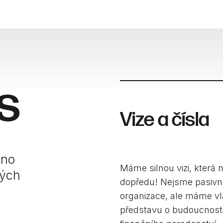
s
Vize a čísla
hno
Máme silnou vizi, která 
kých
dopředu! Nejsme pasivní
organizace, ale máme vl
představu o budoucnost