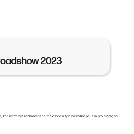
oadshow 2023
am, kde může být zaznamenána má osoba a tyto následně použila pro propagaci