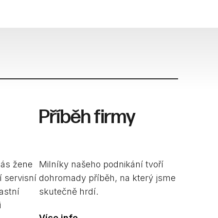
Příběh firmy
nás žene
Milníky našeho podnikání tvoří
 servisní
dohromady příběh, na který jsme
astní
skutečně hrdí.
i
Více info