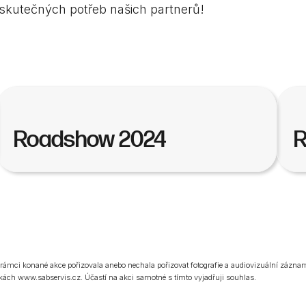
 skutečných potřeb našich partnerů!
Roadshow 2024
R
 rámci konané akce pořizovala anebo nechala pořizovat fotografie a audiovizuální zázn
kách www.sabservis.cz. Účastí na akci samotné s tímto vyjadřuji souhlas.