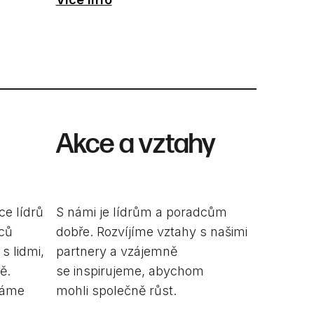
Akce a vztahy
e lídrů
S námi je lídrům a poradcům
dců
dobře. Rozvíjíme vztahy s našimi
s lidmi,
partnery a vzájemně
ě.
se inspirujeme, abychom
háme
mohli společně růst.