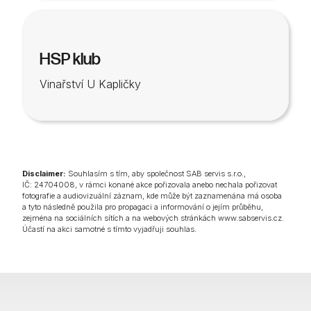
HSP klub
Vinařství U Kapličky
Disclaimer:
Souhlasím s tím, aby společnost SAB servis s.r.o.,
IČ: 24704008, v rámci konané akce pořizovala anebo nechala pořizovat
fotografie a audiovizuální záznam, kde může být zaznamenána má osoba
a tyto následně použila pro propagaci a informování o jejím průběhu,
zejména na sociálních sítích a na webových stránkách www.sabservis.cz.
Účastí na akci samotné s tímto vyjadřuji souhlas.