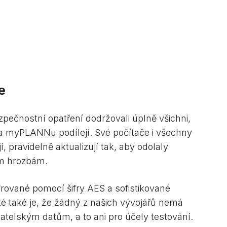
e
pečnostní opatření dodržovali úplně všichni,
 myPLANNu podílejí. Své počítače i všechny
, pravidelně aktualizují tak, aby odolaly
ím hrozbám.
frované pomocí šifry AES a sofistikované
é také je, že žádný z našich vývojářů nemá
atelským datům, a to ani pro účely testování.