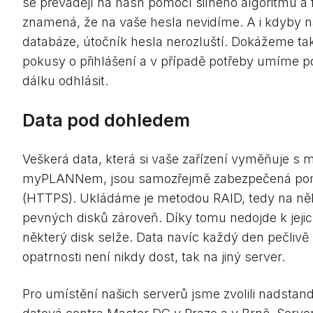
se převádějí na hash pomocí silného algoritmu a 
znamená, že na vaše hesla nevidíme. A i kdyby 
databáze, útočník hesla nerozluští. Dokážeme tak
pokusy o přihlášení a v případě potřeby umíme po
dálku odhlásit.
Data pod dohledem
Veškerá data, která si vaše zařízení vyměňuje
myPLANNem, jsou samozřejmě zabezpečená pom
(HTTPS). Ukládáme je metodou RAID, tedy na něk
pevných disků zároveň. Díky tomu nedojde k jejich
některý disk selže. Data navíc každý den pečlivě
opatrnosti není nikdy dost, tak na jiný server.
Pro umístění našich serverů jsme zvolili nadsta