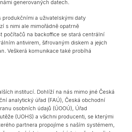
 námi generovaných datech.
s produkčními a uživatelskými daty
zí s nimi ale mimořádně opatrně
počítačů na backoffice se stará centrální
álním antivirem, šifrovaným diskem a jejich
án. Veškerá komunikace také probíhá
ích institucí. Dohlíží na nás mimo jiné Česká
ční analytický úřad (FAÚ), Česká obchodní
hranu osobních údajů (ÚOOÚ), Úřad
těže (UOHS) a všichni producenti, se kterými
terého partnera propojíme s naším systémem,