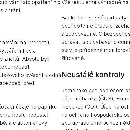
ud vám tato opatření nic
Vše testujeme výhradně na
ás chrání.
Backoffice ze své podstaty 
pochopitelně pracuje, zachá
a zodpovědně. O bezpečnost 
správa, jsou vybavené centr
 chování na internetu.
stav je průběžně monitorov
vytváření hesla
šifrovaně.
 znaků. Abyste byli
odou nepatří
Neustálé kontroly
oufázového ověření. Jedná
zabezpečí před
Jsme také pod dohledem dalš
národní banka (ČNB), Finan
ašovací údaje na papírku
inspekce (ČOI), Úřad na oc
ašemu heslu nedostal
na ochranu hospodářské sou
obě, ale automaticky
spolupracujeme. A než něk