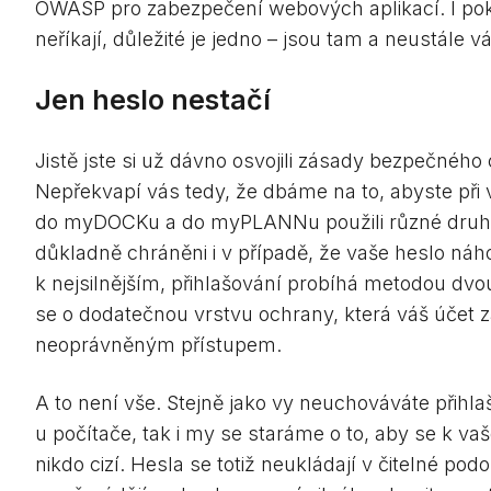
OWASP pro zabezpečení webových aplikací. I pok
neříkají, důležité je jedno – jsou tam a neustále v
Jen heslo nestačí
Jistě jste si už dávno osvojili zásady bezpečného
Nepřekvapí vás tedy, že dbáme na to, abyste při 
do myDOCKu a do myPLANNu použili různé druhy
důkladně chráněni i v případě, že vaše heslo náh
k nejsilnějším, přihlašování probíhá metodou dv
se o dodatečnou vrstvu ochrany, která váš účet 
neoprávněným přístupem.
A to není vše. Stejně jako vy neuchováváte přihl
u počítače, tak i my se staráme o to, aby se k v
nikdo cizí. Hesla se totiž neukládají v čitelné pod